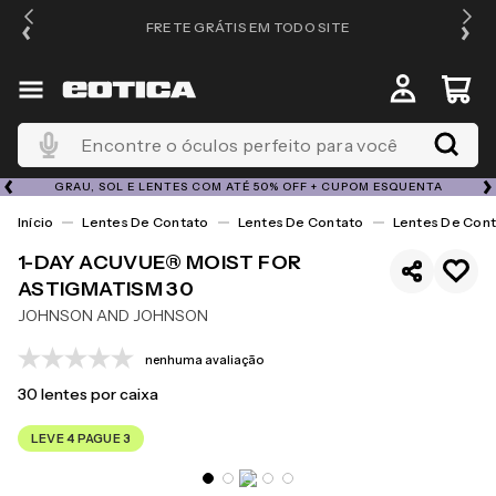
FRETE GRÁTIS EM TODO SITE
Encontre o óculos perfeito para você
GRAU, SOL E LENTES COM ATÉ 50% OFF + CUPOM ESQUENTA
Lentes De Contato
Lentes De Contato
Lentes De Cont
1-DAY ACUVUE® MOIST FOR
ASTIGMATISM 30
JOHNSON AND JOHNSON
nenhuma avaliação
30
lentes por caixa
LEVE 4 PAGUE 3