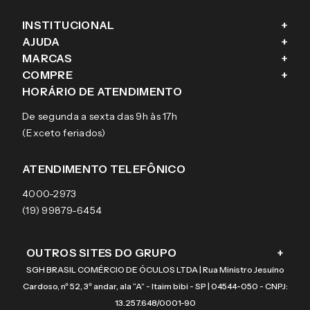
INSTITUCIONAL
+
AJUDA
+
Fale conosco
MARCAS
+
Blog
Como comprar
COMPRE
+
Sobre a eÓtica
Trocas e Devoluções
Ray-Ban
HORÁRIO DE ATENDIMENTO
Segurança
Entregas
Oakley
Óculos de grau
De segunda a sexta das 9h às 17h
Aviso de privacidade
Pagamentos
Tecnol
Óculos de sol
(Exceto feriados)
Termos e condições de uso
Garantias
Arnette
Lentes de contato
Meus pedidos
Vogue
Promoção
ATENDIMENTO TELEFÔNICO
Burberry
Coach
4000-2973
(19) 99879-6454
OUTROS SITES DO GRUPO
+
SGH BRASIL COMÉRCIO DE ÓCULOS LTDA | Rua Ministro Jesuíno
Cardoso, nº 52, 3º andar, ala “A” - Itaim bibi - SP | 04544-050 - CNPJ:
13.257.648/0001-90