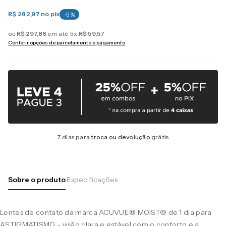
R$ 282,97
no pix
-
5
%
ou
R$
297
,
86
em até
5
x
R$
59
,
57
Conferir opções de parcelamento e pagamento
7 dias para
troca ou devolução
grátis
Sobre o produto
Especificações
Lentes de contato da marca ACUVUE® MOIST® de 1 dia para
ASTIGMATISMO - visão clara e estável com o conforto e a