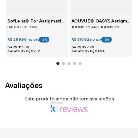
30
SofLens® For Astigmatism 6
ACUVUE® OASYS Astigmatism 6
BAUSCH&LOMB
JOHNSON AND JOHNSON
R$ 299,90
no pix
R$ 310,92
no pix
R
-
5
%
-
5
%
ou
R$
315
,
68
ou
R$
327
,
28
em até
6
x
R$
52
,
61
em até
6
x
R$
54
,
54
e
Avaliações
Este produto ainda não tem avaliações