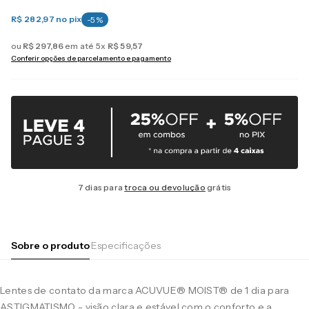
R$ 282,97
no pix
-
5
%
ou
R$
297
,
86
em até
5
x
R$
59
,
57
Conferir opções de parcelamento e pagamento
7 dias para
troca ou devolução
grátis
Sobre o produto
Especificações
Lentes de contato da marca ACUVUE® MOIST® de 1 dia para
ASTIGMATISMO - visão clara e estável com o conforto e a