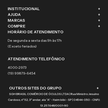
INSTITUCIONAL
+
AJUDA
+
Fale conosco
MARCAS
+
Blog
Como comprar
COMPRE
+
Sobre a eÓtica
Trocas e Devoluções
Ray-Ban
HORÁRIO DE ATENDIMENTO
Segurança
Entregas
Oakley
Óculos de grau
De segunda a sexta das 9h às 17h
Aviso de privacidade
Pagamentos
Tecnol
Óculos de sol
(Exceto feriados)
Termos e condições de uso
Garantias
Arnette
Lentes de contato
Meus pedidos
Vogue
Promoção
ATENDIMENTO TELEFÔNICO
Burberry
Coach
4000-2973
(19) 99879-6454
OUTROS SITES DO GRUPO
+
SGH BRASIL COMÉRCIO DE ÓCULOS LTDA | Rua Ministro Jesuíno
Cardoso, nº 52, 3º andar, ala “A” - Itaim bibi - SP | 04544-050 - CNPJ:
13.257.648/0001-90