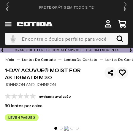
FRETE GRÁTIS EM TODO SITE
Encontre o óculos perfeito para você
GRAU, SOL E LENTES COM ATÉ 50% OFF + CUPOM ESQUENTA
Lentes De Contato
Lentes De Contato
Lentes De Cont
1-DAY ACUVUE® MOIST FOR
ASTIGMATISM 30
JOHNSON AND JOHNSON
nenhuma avaliação
30
lentes por caixa
LEVE 4 PAGUE 3