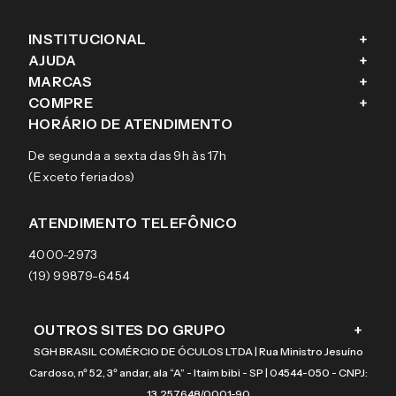
INSTITUCIONAL
+
AJUDA
+
Fale conosco
MARCAS
+
Blog
Como comprar
COMPRE
+
Sobre a eÓtica
Trocas e Devoluções
Ray-Ban
HORÁRIO DE ATENDIMENTO
Segurança
Entregas
Oakley
Óculos de grau
De segunda a sexta das 9h às 17h
Aviso de privacidade
Pagamentos
Tecnol
Óculos de sol
(Exceto feriados)
Termos e condições de uso
Garantias
Arnette
Lentes de contato
Meus pedidos
Vogue
Promoção
ATENDIMENTO TELEFÔNICO
Burberry
Coach
4000-2973
(19) 99879-6454
OUTROS SITES DO GRUPO
+
SGH BRASIL COMÉRCIO DE ÓCULOS LTDA | Rua Ministro Jesuíno
Cardoso, nº 52, 3º andar, ala “A” - Itaim bibi - SP | 04544-050 - CNPJ:
13.257.648/0001-90