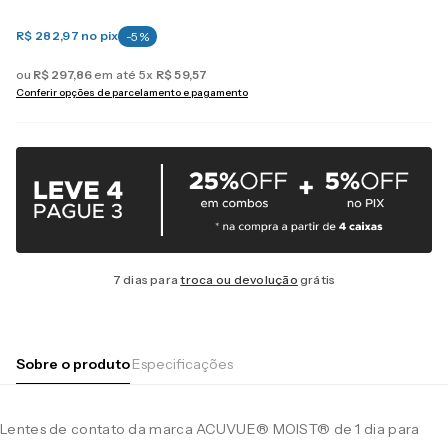
R$ 282,97
no pix
-
5
%
ou
R$
297
,
86
em até
5
x
R$
59
,
57
Conferir opções de parcelamento e pagamento
7 dias para
troca ou devolução
grátis
Sobre o produto
Especificações
Lentes de contato da marca ACUVUE® MOIST® de 1 dia para