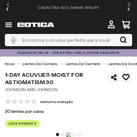
OS
CADASTRA-SE E GANHE 15%OFF
Encontre o óculos perfeito para você
ESQUENTA 08/08 • 20% EXTRA COM O CUPOM ESQUENTA
Lentes De Contato
Lentes De Contato
Lentes De Cont
1-DAY ACUVUE® MOIST FOR
ASTIGMATISM 30
JOHNSON AND JOHNSON
nenhuma avaliação
30
lentes por caixa
LEVE 4 PAGUE 3