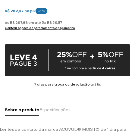
R$ 282,97
no pix
-
5
%
ou
R$
297
,
86
em até
5
x
R$
59
,
57
Conferir opções de parcelamento e pagamento
7 dias para
troca ou devolução
grátis
Sobre o produto
Especificações
Lentes de contato da marca ACUVUE® MOIST® de 1 dia para