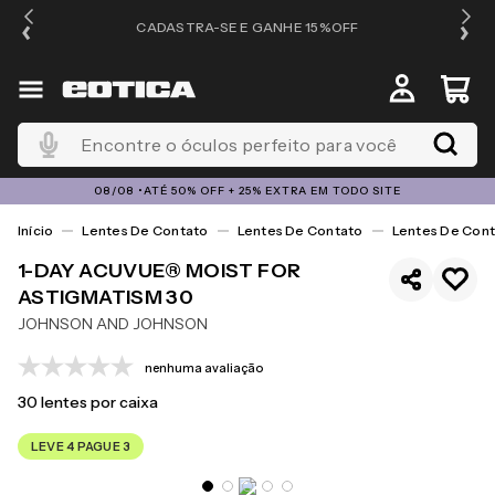
OS
CADASTRA-SE E GANHE 15%OFF
Encontre o óculos perfeito para você
08/08 •ATÉ 50% OFF + 25% EXTRA EM TODO SITE
Lentes De Contato
Lentes De Contato
Lentes De Cont
1-DAY ACUVUE® MOIST FOR
ASTIGMATISM 30
JOHNSON AND JOHNSON
nenhuma avaliação
30
lentes por caixa
LEVE 4 PAGUE 3