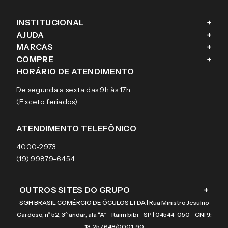
INSTITUCIONAL
+
AJUDA
+
Fale conosco
MARCAS
+
Blog
Como comprar
COMPRE
+
Sobre a eÓtica
Trocas e Devoluções
Ray-Ban
HORÁRIO DE ATENDIMENTO
Segurança
Entregas
Oakley
Óculos de grau
De segunda a sexta das 9h às 17h
Aviso de privacidade
Pagamentos
Tecnol
Óculos de sol
(Exceto feriados)
Termos e condições de uso
Garantias
Arnette
Lentes de contato
Meus pedidos
Vogue
Promoção
ATENDIMENTO TELEFÔNICO
Burberry
Coach
4000-2973
(19) 99879-6454
OUTROS SITES DO GRUPO
+
SGH BRASIL COMÉRCIO DE ÓCULOS LTDA | Rua Ministro Jesuíno
Cardoso, nº 52, 3º andar, ala “A” - Itaim bibi - SP | 04544-050 - CNPJ:
13.257.648/0001-90