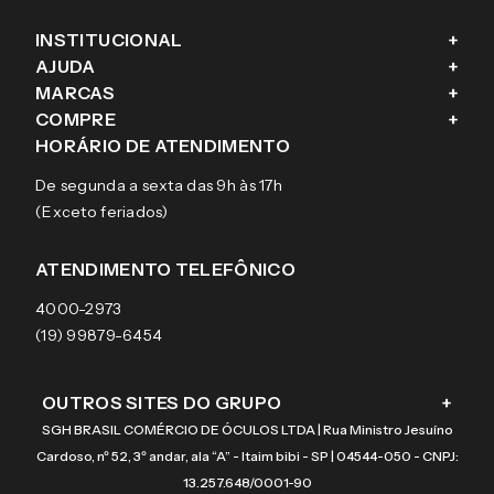
INSTITUCIONAL
+
AJUDA
+
Fale conosco
MARCAS
+
Blog
Como comprar
COMPRE
+
Sobre a eÓtica
Trocas e Devoluções
Ray-Ban
HORÁRIO DE ATENDIMENTO
Segurança
Entregas
Oakley
Óculos de grau
De segunda a sexta das 9h às 17h
Aviso de privacidade
Pagamentos
Tecnol
Óculos de sol
(Exceto feriados)
Termos e condições de uso
Garantias
Arnette
Lentes de contato
Meus pedidos
Vogue
Promoção
ATENDIMENTO TELEFÔNICO
Burberry
Coach
4000-2973
(19) 99879-6454
OUTROS SITES DO GRUPO
+
SGH BRASIL COMÉRCIO DE ÓCULOS LTDA | Rua Ministro Jesuíno
Cardoso, nº 52, 3º andar, ala “A” - Itaim bibi - SP | 04544-050 - CNPJ:
13.257.648/0001-90