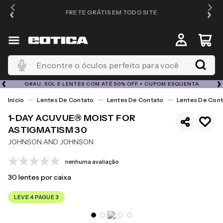
FRETE GRÁTIS EM TODO SITE
Encontre o óculos perfeito para você
GRAU, SOL E LENTES COM ATÉ 50% OFF + CUPOM ESQUENTA
Lentes De Contato
Lentes De Contato
Lentes De Cont
1-DAY ACUVUE® MOIST FOR
ASTIGMATISM 30
JOHNSON AND JOHNSON
nenhuma avaliação
30
lentes por caixa
LEVE 4 PAGUE 3