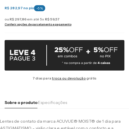
R$ 282,97
no pix
-
5
%
ou
R$
297
,
86
em até
5
x
R$
59
,
57
Conferir opções de parcelamento e pagamento
7 dias para
troca ou devolução
grátis
Sobre o produto
Especificações
Lentes de contato da marca ACUVUE® MOIST® de 1 dia para
ASTIGMATISMO - visão clara e estável com o conforto e a