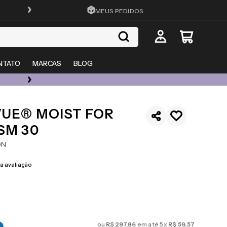
FRETE GRÁTIS EM TODO O SITE
MEUS PEDIDOS
NTATO
MARCAS
BLOG
ÓCULOS DE GRAU, SOL E LENTES COM ATÉ 50% OFF + 20% EXTRA
VUE® MOIST FOR
SM 30
ON
 avaliação
ou
R$
297
,
86
em até
5
x
R$
59
,
57