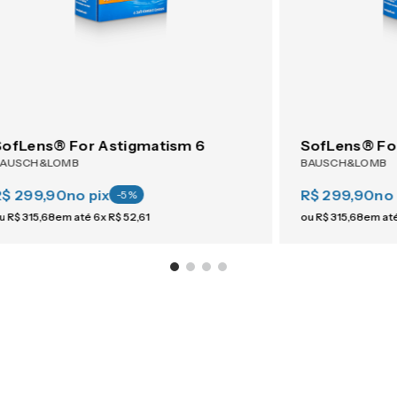
SofLens® For Astigmatism 6
SofLens® Fo
BAUSCH&LOMB
BAUSCH&LOMB
R$ 299,90
no pix
R$ 299,90
no 
-
5
%
u
R$
315
,
68
em até
6
x
R$
52
,
61
ou
R$
315
,
68
em at