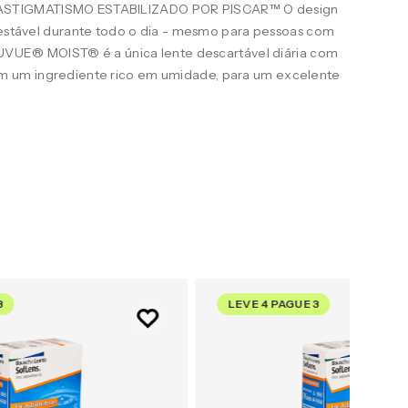
STIGMATISMO ESTABILIZADO POR PISCAR™ O design
e estável durante todo o dia - mesmo para pessoas com
ACUVUE® MOIST® é a única lente descartável diária com
 um ingrediente rico em umidade, para um excelente
3
LEVE 4 PAGUE 3