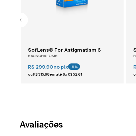
1-Day ACUVUE® Moist For Astigmatism 30
SofLens® For Astigmatism 6
BAUSCH&LOMB
R$ 299,90
no pix
-
5
%
ou
R$
315
,
68
em até
6
x
R$
52
,
61
o
Avaliações