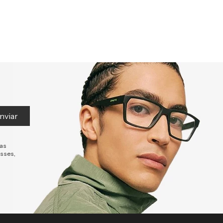
nviar
tas
esses,