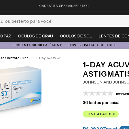
CADASTRA-SE E GANHE 15%OFF
feito para você
O PAR
ÓCULOS DE GRAU
ÓCULOS DE SOL
LENTES DE CO
ESQUENTA 08/08 | ATÉ 50% OFF + 20% EXTRA EM TODO O SITE
De Contato Filha
1-Day ACUVUE® Moist For Astigmatism 30
1-DAY ACU
ASTIGMATI
JOHNSON AND JOHNS
nenhuma
30
lentes por caixa
LEVE 4 PAGUE 3
R$ 282,97
no pix
-
5
%