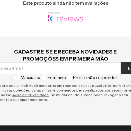
Este produto ainda não tem avaliações
CADASTRE-SE E RECEBA NOVIDADES E
PROMOÇÕES EM PRIMEIRA MÃO
E
Masculino
Feminino
Prefiro não responder
rar o seu e-mail, você concorda em receber a nossa newsletter, com ofer
s, novas coleções, campanhas, e conteúdos personalizados aos seus inter
 nosso
Aviso de Privacidade
. Se mudar de ideia, você pode revogar o seu
mento a qualquer momento.