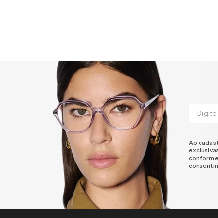
Ao cadast
exclusiva
conforme
consenti