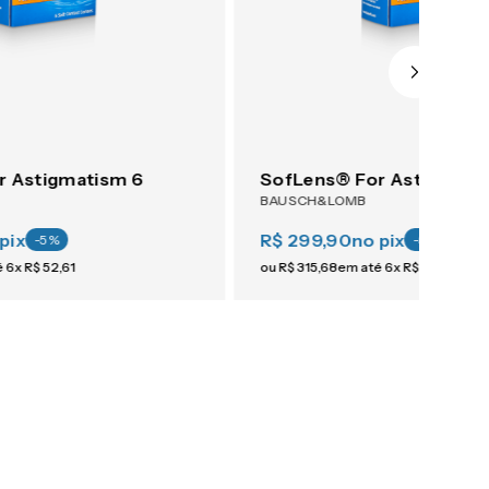
r Astigmatism 6
SofLens® For Astigmati
BAUSCH&LOMB
pix
R$ 299,90
no pix
-
5
%
-
5
%
é
6
x
R$
52
,
61
ou
R$
315
,
68
em até
6
x
R$
52
,
61