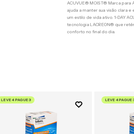
ACUVUE® MOIST® Marca para A
ajuda a manter sua visão clara 
um estilo de vida ativo. 1-DAY 
tecnologia LACREON® que retém
conforto no final do dia.
LEVE 4 PAGUE 3
LEVE 4 PAGUE 