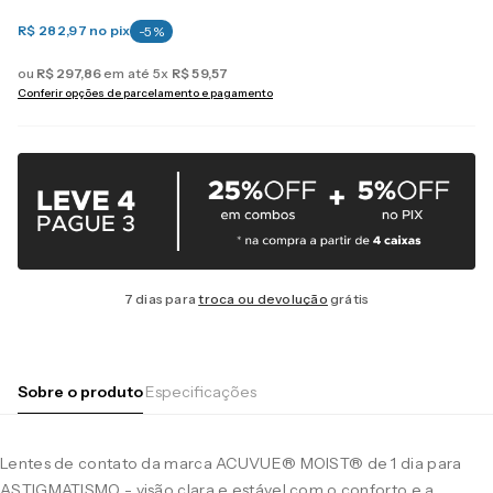
R$ 282,97
no pix
-
5
%
ou
R$
297
,
86
em até
5
x
R$
59
,
57
Conferir opções de parcelamento e pagamento
7 dias para
troca ou devolução
grátis
Sobre o produto
Especificações
Lentes de contato da marca ACUVUE® MOIST® de 1 dia para
ASTIGMATISMO - visão clara e estável com o conforto e a