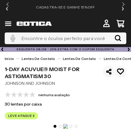
OS
CADASTRA-SE E GANHE 15%OFF
Encontre o óculos perfeito para você
ESQUENTA 08/08 • 20% EXTRA COM O CUPOM ESQUENTA
Lentes De Contato
Lentes De Contato
Lentes De Cont
1-DAY ACUVUE® MOIST FOR
ASTIGMATISM 30
JOHNSON AND JOHNSON
nenhuma avaliação
30
lentes por caixa
LEVE 4 PAGUE 3