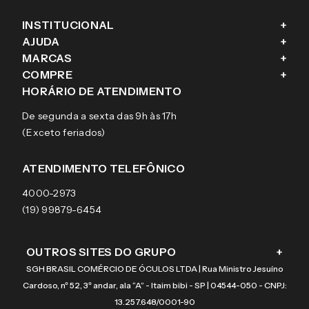
INSTITUCIONAL
+
AJUDA
+
Fale conosco
MARCAS
+
Blog
Como comprar
COMPRE
+
Sobre a eÓtica
Trocas e Devoluções
Ray-Ban
HORÁRIO DE ATENDIMENTO
Segurança
Entregas
Oakley
Óculos de grau
De segunda a sexta das 9h às 17h
Aviso de privacidade
Pagamentos
Tecnol
Óculos de sol
(Exceto feriados)
Termos e condições de uso
Garantias
Arnette
Lentes de contato
Meus pedidos
Vogue
Promoção
ATENDIMENTO TELEFÔNICO
Burberry
Coach
4000-2973
(19) 99879-6454
OUTROS SITES DO GRUPO
+
SGH BRASIL COMÉRCIO DE ÓCULOS LTDA | Rua Ministro Jesuíno
Cardoso, nº 52, 3º andar, ala “A” - Itaim bibi - SP | 04544-050 - CNPJ:
13.257.648/0001-90