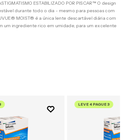
STIGMATISMO ESTABILIZADO POR PISCAR™ O design
e estável durante todo o dia - mesmo para pessoas com
ACUVUE® MOIST® é a única lente descartável diária com
 um ingrediente rico em umidade, para um excelente
3
LEVE 4 PAGUE 3