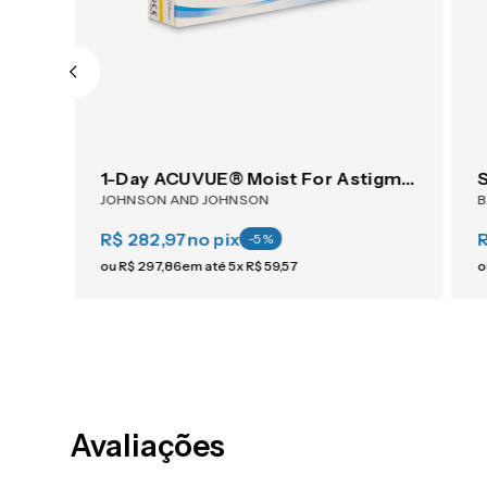
ACUVUE® OASYS 1-Day For Astigmatism 30
1-Day ACUVUE® Moist For Astigmatism 30
JOHNSON AND JOHNSON
R$ 282,97
no pix
-
5
%
ou
R$
297
,
86
em até
5
x
R$
59
,
57
o
Avaliações