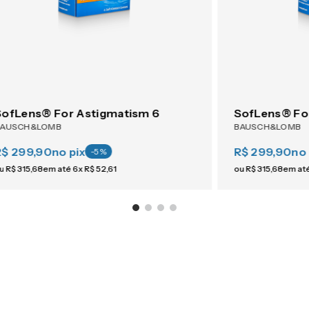
SofLens® For Astigmatism 6
SofLens® Fo
BAUSCH&LOMB
BAUSCH&LOMB
R$ 299,90
no pix
R$ 299,90
no 
-
5
%
u
R$
315
,
68
em até
6
x
R$
52
,
61
ou
R$
315
,
68
em at