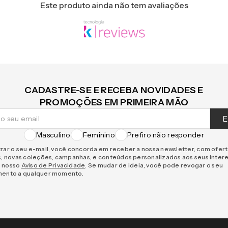
Este produto ainda não tem avaliações
CADASTRE-SE E RECEBA NOVIDADES E
PROMOÇÕES EM PRIMEIRA MÃO
E
Masculino
Feminino
Prefiro não responder
rar o seu e-mail, você concorda em receber a nossa newsletter, com ofer
s, novas coleções, campanhas, e conteúdos personalizados aos seus inter
 nosso
Aviso de Privacidade
. Se mudar de ideia, você pode revogar o seu
mento a qualquer momento.