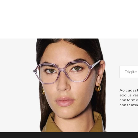
Ao cadast
exclusiva
conforme
consenti