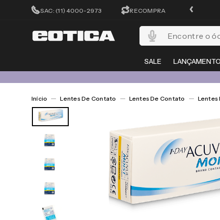
CADASTRA-SE E GANHE 15%OFF
SAC: (11) 4000-2973
RECOMPRA
Encontre o óculos per
SALE
LANÇAMENT
Lentes De Contato
Lentes De Contato
Lentes 