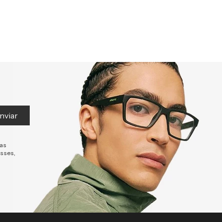
nviar
tas
esses,