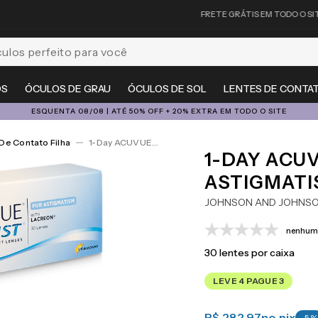
FRETE GRÁTIS EM TODO O SITE
feito para você
OS
ÓCULOS DE GRAU
ÓCULOS DE SOL
LENTES DE CONTA
ESQUENTA 08/08 | ATÉ 50% OFF + 20% EXTRA EM TODO O SITE
De Contato Filha
1-Day ACUVUE® Moist For Astigmatism 30
1-DAY ACU
ASTIGMATI
JOHNSON AND JOHNS
nenhuma
30
lentes por caixa
LEVE 4 PAGUE 3
R$ 282,97
no pix
-
5
%