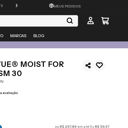
ATÉ 10X SEM JUROS
MEUS PEDIDOS
TO
MARCAS
BLOG
VUE® MOIST FOR
SM 30
ON
 avaliação
ou
R$
297
,
86
em até
5
x
R$
59
,
57