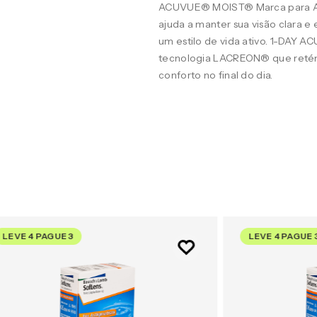
ACUVUE® MOIST® Marca para A
ajuda a manter sua visão clara 
um estilo de vida ativo. 1-DAY 
tecnologia LACREON® que retém
conforto no final do dia.
LEVE 4 PAGUE 3
LEVE 4 PAGUE 