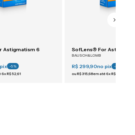
r Astigmatism 6
SofLens® For Astigmati
BAUSCH&LOMB
pix
R$ 299,90
no pix
-
5
%
-
5
%
é
6
x
R$
52
,
61
ou
R$
315
,
68
em até
6
x
R$
52
,
61