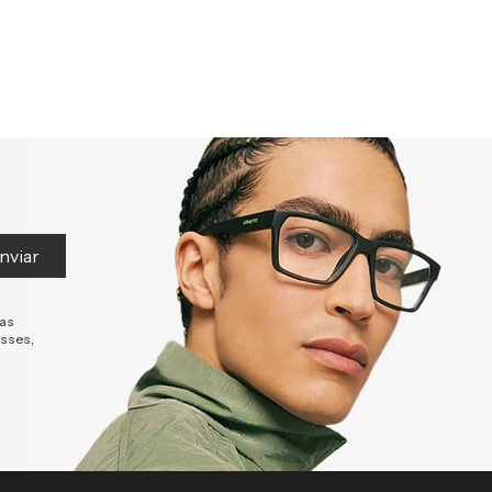
nviar
tas
esses,