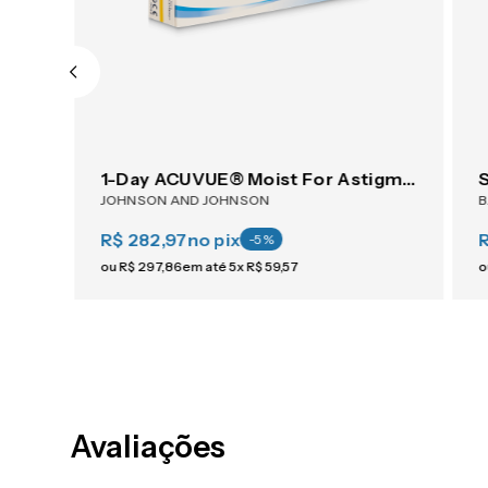
ACUVUE® OASYS 1-Day For Astigmatism 30
1-Day ACUVUE® Moist For Astigmatism 30
JOHNSON AND JOHNSON
R$ 282,97
no pix
-
5
%
ou
R$
297
,
86
em até
5
x
R$
59
,
57
o
Avaliações