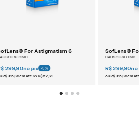
SofLens® For Astigmatism 6
SofLens® Fo
BAUSCH&LOMB
BAUSCH&LOMB
R$ 299,90
no pix
R$ 299,90
no 
-
5
%
u
R$
315
,
68
em até
6
x
R$
52
,
61
ou
R$
315
,
68
em at