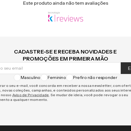
Este produto ainda não tem avaliações
CADASTRE-SE E RECEBA NOVIDADES E
PROMOÇÕES EM PRIMEIRA MÃO
E
Masculino
Feminino
Prefiro não responder
rar o seu e-mail, você concorda em receber a nossa newsletter, com ofer
s, novas coleções, campanhas, e conteúdos personalizados aos seus inter
 nosso
Aviso de Privacidade
. Se mudar de ideia, você pode revogar o seu
mento a qualquer momento.