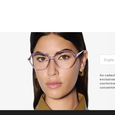
Ao cadast
exclusiva
conforme
consenti