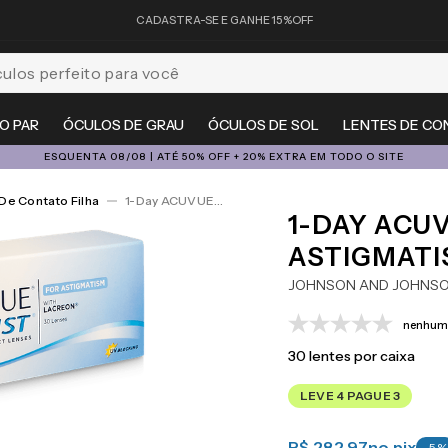
CADASTRA-SE E GANHE 15%OFF
feito para você
O PAR
ÓCULOS DE GRAU
ÓCULOS DE SOL
LENTES DE CO
ESQUENTA 08/08 | ATÉ 50% OFF + 20% EXTRA EM TODO O SITE
De Contato Filha
1-Day ACUVUE® Moist For Astigmatism 30
1-DAY ACU
ASTIGMATI
JOHNSON AND JOHNS
nenhuma
30
lentes por caixa
LEVE 4 PAGUE 3
R$ 282,97
no pix
-
5
%