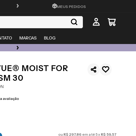
FRETE GRÁTIS EM TODO O SITE
MEUS PEDIDOS
NTATO
MARCAS
BLOG
ÓCULOS DE GRAU, SOL E LENTES COM ATÉ 50% OFF + 20% EXTRA
VUE® MOIST FOR
SM 30
ON
 avaliação
ou
R$
297
,
86
em até
5
x
R$
59
,
57