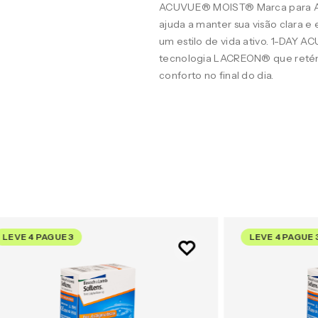
ACUVUE® MOIST® Marca para A
ajuda a manter sua visão clara 
um estilo de vida ativo. 1-DAY 
tecnologia LACREON® que retém
conforto no final do dia.
LEVE 4 PAGUE 3
LEVE 4 PAGUE 