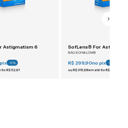
r Astigmatism 6
SofLens® For Astigmati
BAUSCH&LOMB
pix
R$ 299,90
no pix
-
5
%
-
5
%
é
6
x
R$
52
,
61
ou
R$
315
,
68
em até
6
x
R$
52
,
61