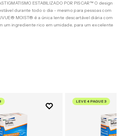
STIGMATISMO ESTABILIZADO POR PISCAR™ O design
e estável durante todo o dia - mesmo para pessoas com
ACUVUE® MOIST® é a única lente descartável diária com
 um ingrediente rico em umidade, para um excelente
3
LEVE 4 PAGUE 3