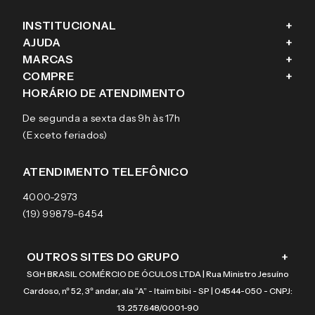
INSTITUCIONAL
+
AJUDA
+
Fale conosco
MARCAS
+
Blog
Como comprar
COMPRE
+
Sobre a eÓtica
Trocas e Devoluções
Ray-Ban
HORÁRIO DE ATENDIMENTO
Segurança
Entregas
Oakley
Óculos de grau
De segunda a sexta das 9h às 17h
Aviso de privacidade
Pagamentos
Tecnol
Óculos de sol
(Exceto feriados)
Termos e condições de uso
Garantias
Arnette
Lentes de contato
Meus pedidos
Vogue
Promoção
ATENDIMENTO TELEFÔNICO
Burberry
Coach
4000-2973
(19) 99879-6454
OUTROS SITES DO GRUPO
+
SGH BRASIL COMÉRCIO DE ÓCULOS LTDA | Rua Ministro Jesuíno
Cardoso, nº 52, 3º andar, ala “A” - Itaim bibi - SP | 04544-050 - CNPJ:
13.257.648/0001-90