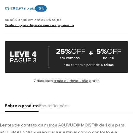
R$ 282,97
no pix
-
5
%
ou
R$
297
,
86
em até
5
x
R$
59
,
57
Conferir opções de parcelamento e pagamento
7 dias para
troca ou devolução
grátis
Sobre o produto
Especificações
Lentes de contato da marca ACUVUE® MOIST® de 1 dia para
ASTIGMATISMO - visão clara e estável com o conforto e a