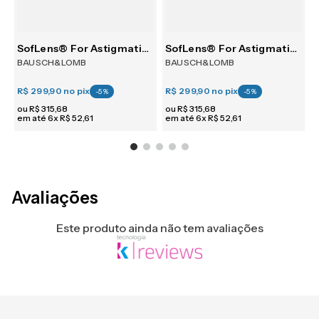
30
SofLens® For Astigmatism 6
SofLens® For Astigmatism 6
BAUSCH&LOMB
BAUSCH&LOMB
R$ 299,90
no pix
R$ 299,90
no pix
R
-
5
%
-
5
%
ou
R$
315
,
68
ou
R$
315
,
68
em até
6
x
R$
52
,
61
em até
6
x
R$
52
,
61
e
Avaliações
Este produto ainda não tem avaliações