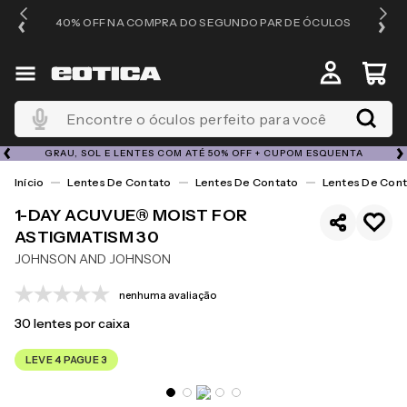
40% OFF NA COMPRA DO SEGUNDO PAR DE ÓCULOS
Encontre o óculos perfeito para você
GRAU, SOL E LENTES COM ATÉ 50% OFF + CUPOM ESQUENTA
Lentes De Contato
Lentes De Contato
Lentes De Cont
1-DAY ACUVUE® MOIST FOR
ASTIGMATISM 30
JOHNSON AND JOHNSON
nenhuma avaliação
30
lentes por caixa
LEVE 4 PAGUE 3