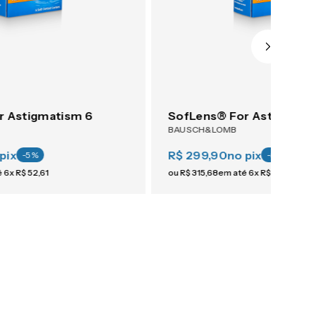
r Astigmatism 6
SofLens® For Astigmati
BAUSCH&LOMB
pix
R$ 299,90
no pix
-
5
%
-
5
%
é
6
x
R$
52
,
61
ou
R$
315
,
68
em até
6
x
R$
52
,
61