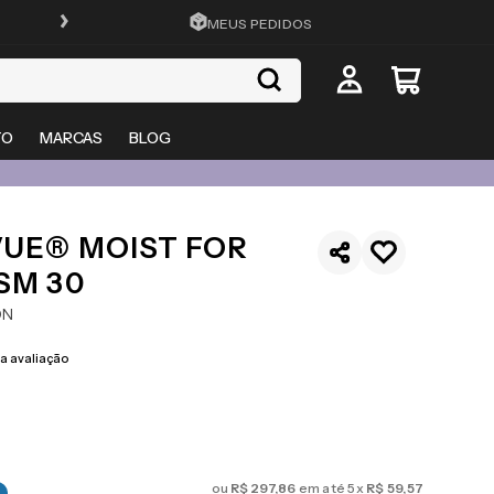
FRETE GRÁTIS EM TODO O SITE
MEUS PEDIDOS
TO
MARCAS
BLOG
VUE® MOIST FOR
SM 30
ON
 avaliação
ou
R$
297
,
86
em até
5
x
R$
59
,
57