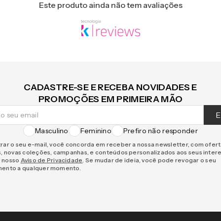
Este produto ainda não tem avaliações
CADASTRE-SE E RECEBA NOVIDADES E
PROMOÇÕES EM PRIMEIRA MÃO
E
Masculino
Feminino
Prefiro não responder
rar o seu e-mail, você concorda em receber a nossa newsletter, com ofer
s, novas coleções, campanhas, e conteúdos personalizados aos seus inter
 nosso
Aviso de Privacidade
. Se mudar de ideia, você pode revogar o seu
mento a qualquer momento.