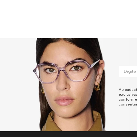
Ao cadast
exclusiva
conforme
consenti