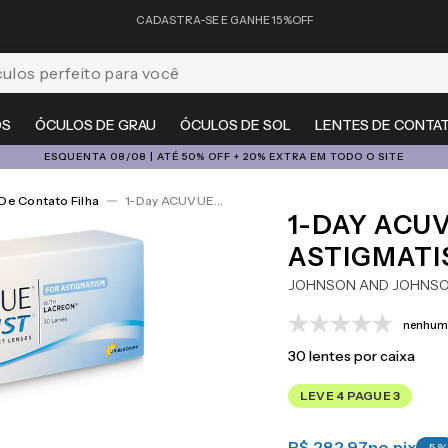
CADASTRA-SE E GANHE 15%OFF
feito para você
OS
ÓCULOS DE GRAU
ÓCULOS DE SOL
LENTES DE CONTA
ESQUENTA 08/08 | ATÉ 50% OFF + 20% EXTRA EM TODO O SITE
De Contato Filha
1-Day ACUVUE® Moist For Astigmatism 30
1-DAY ACU
ASTIGMATI
JOHNSON AND JOHNS
nenhuma
30
lentes por caixa
LEVE 4 PAGUE 3
R$ 282,97
no pix
-
5
%