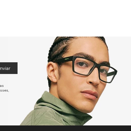
nviar
tas
esses,