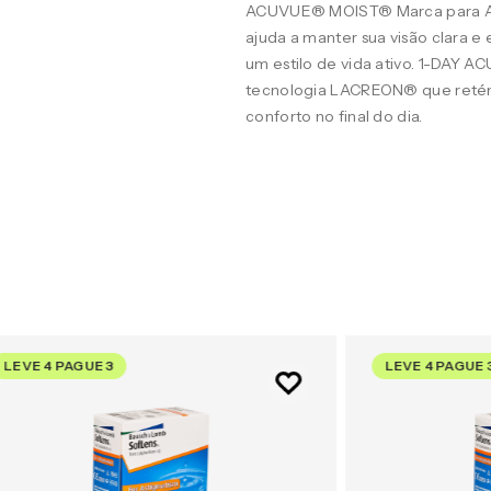
ACUVUE® MOIST® Marca para A
ajuda a manter sua visão clara 
um estilo de vida ativo. 1-DAY 
tecnologia LACREON® que retém
conforto no final do dia.
LEVE 4 PAGUE 3
LEVE 4 PAGUE 