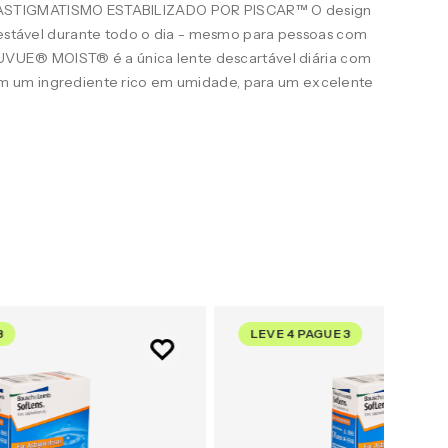
STIGMATISMO ESTABILIZADO POR PISCAR™ O design
e estável durante todo o dia - mesmo para pessoas com
ACUVUE® MOIST® é a única lente descartável diária com
 um ingrediente rico em umidade, para um excelente
3
LEVE 4 PAGUE 3