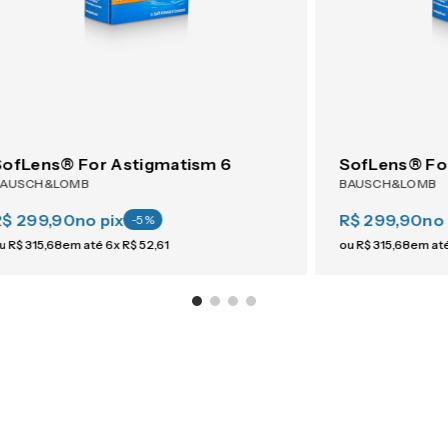
SofLens® For Astigmatism 6
SofLens® Fo
BAUSCH&LOMB
BAUSCH&LOMB
R$ 299,90
no pix
R$ 299,90
no 
-
5
%
u
R$
315
,
68
em até
6
x
R$
52
,
61
ou
R$
315
,
68
em at