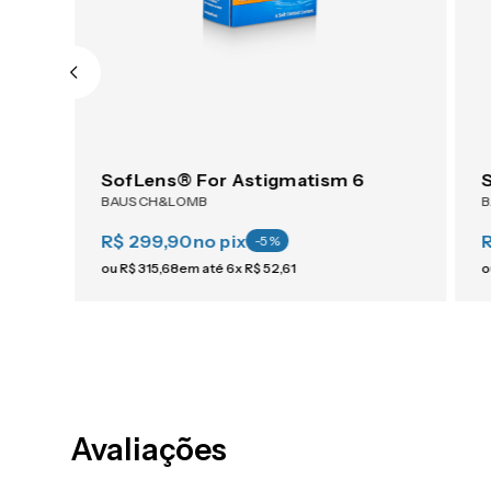
ACUVUE® OASYS 1-Day For Astigmatism 30
SofLens® For Astigmatism 6
BAUSCH&LOMB
R$ 299,90
no pix
-
5
%
ou
R$
315
,
68
em até
6
x
R$
52
,
61
o
Avaliações