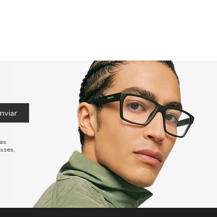
nviar
tas
esses,