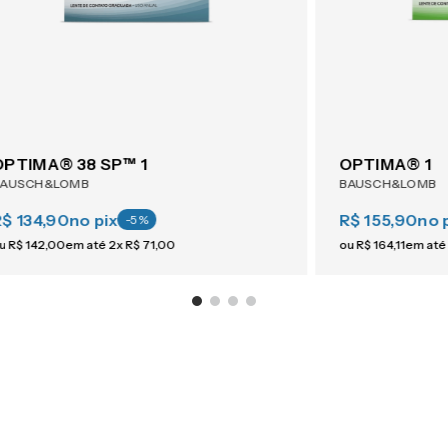
OPTIMA® 38 SP™ 1
OPTIMA® 1
BAUSCH&LOMB
BAUSCH&LOMB
R$ 134,90
no pix
R$ 155,90
no 
-
5
%
u
R$
142
,
00
em até
2
x
R$
71
,
00
ou
R$
164
,
11
em até