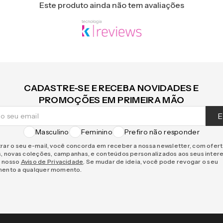
Este produto ainda não tem avaliações
CADASTRE-SE E RECEBA NOVIDADES E
PROMOÇÕES EM PRIMEIRA MÃO
E
Masculino
Feminino
Prefiro não responder
rar o seu e-mail, você concorda em receber a nossa newsletter, com ofer
s, novas coleções, campanhas, e conteúdos personalizados aos seus inter
 nosso
Aviso de Privacidade
. Se mudar de ideia, você pode revogar o seu
mento a qualquer momento.