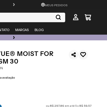
FRETE GRÁTIS EM TODO O SITE
MEUS PEDIDOS
NTATO
MARCAS
BLOG
ÓCULOS DE GRAU, SOL E LENTES COM ATÉ 50% OFF + 20% EXTRA
VUE® MOIST FOR
SM 30
ON
 avaliação
ou
R$
297
,
86
em até
5
x
R$
59
,
57