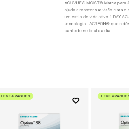
ACUVUE® MOIST® Marca para A
ajuda a manter sua visão clara 
um estilo de vida ativo. 1-DAY 
tecnologia LACREON® que retém
conforto no final do dia.
LEVE 4 PAGUE 3
LEVE 4 PAGUE 