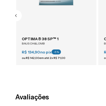
OPTIMA® 38 SP™ 1
BAUSCH&LOMB
R$ 134,90
no pix
-
5
%
ou
R$
142
,
00
em até
2
x
R$
71
,
00
o
Avaliações