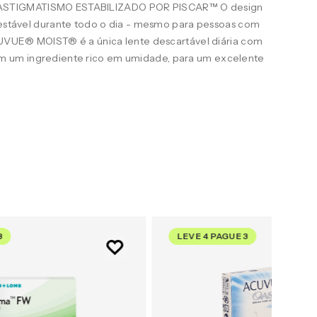
STIGMATISMO ESTABILIZADO POR PISCAR™ O design
e estável durante todo o dia - mesmo para pessoas com
ACUVUE® MOIST® é a única lente descartável diária com
 um ingrediente rico em umidade, para um excelente
3
LEVE 4 PAGUE 3