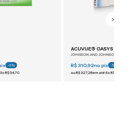
ACUVUE® OASYS Astigma
JOHNSON AND JOHNSON
pix
R$ 310,92
no pix
-
5
%
-
5
%
3
x
R$
54
,
70
ou
R$
327
,
28
em até
6
x
R$
54
,
54