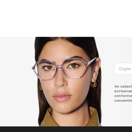
Ao cadast
exclusiva
conforme
consenti