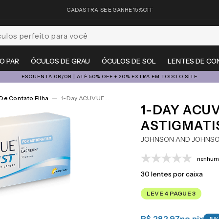
CADASTRA-SE E GANHE 15%OFF
feito para você
O PAR
ÓCULOS DE GRAU
ÓCULOS DE SOL
LENTES DE CO
ESQUENTA 08/08 | ATÉ 50% OFF + 20% EXTRA EM TODO O SITE
De Contato Filha
1-Day ACUVUE® Moist For Astigmatism 30
1-DAY ACU
ASTIGMATI
JOHNSON AND JOHNS
nenhuma
30
lentes por caixa
LEVE 4 PAGUE 3
R$ 282,97
no pix
-
5
%