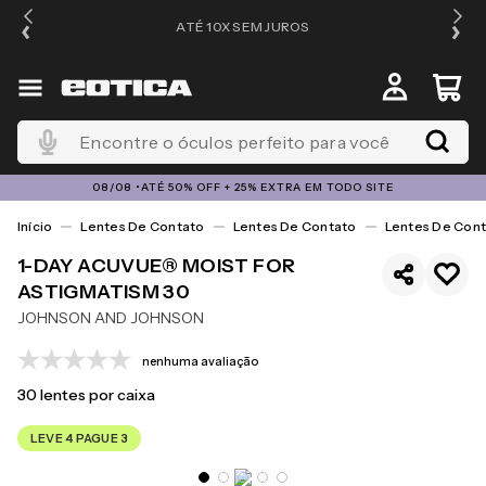
ATÉ 10X SEM JUROS
4
Encontre o óculos perfeito para você
08/08 •ATÉ 50% OFF + 25% EXTRA EM TODO SITE
Lentes De Contato
Lentes De Contato
Lentes De Cont
1-DAY ACUVUE® MOIST FOR
ASTIGMATISM 30
JOHNSON AND JOHNSON
nenhuma avaliação
30
lentes por caixa
LEVE 4 PAGUE 3