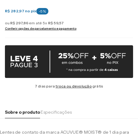
R$ 282,97
no pix
-
5
%
ou
R$
297
,
86
em até
5
x
R$
59
,
57
Conferir opções de parcelamento e pagamento
7 dias para
troca ou devolução
grátis
Sobre o produto
Especificações
Lentes de contato da marca ACUVUE® MOIST® de 1 dia para