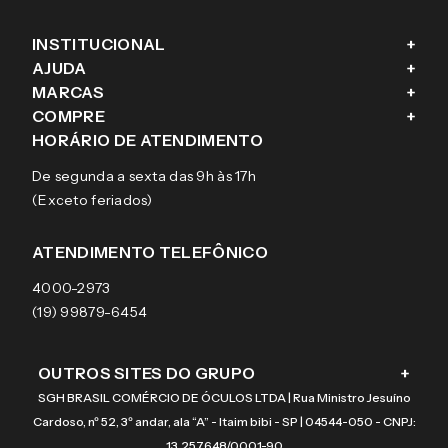
INSTITUCIONAL
+
AJUDA
+
Fale conosco
MARCAS
+
Blog
Como comprar
COMPRE
+
Sobre a eÓtica
Trocas e Devoluções
Ray-Ban
HORÁRIO DE ATENDIMENTO
Segurança
Entregas
Oakley
Óculos de grau
De segunda a sexta das 9h às 17h
Aviso de privacidade
Pagamentos
Tecnol
Óculos de sol
(Exceto feriados)
Termos e condições de uso
Garantias
Arnette
Lentes de contato
Meus pedidos
Vogue
Promoção
ATENDIMENTO TELEFÔNICO
Burberry
Coach
4000-2973
(19) 99879-6454
OUTROS SITES DO GRUPO
+
SGH BRASIL COMÉRCIO DE ÓCULOS LTDA | Rua Ministro Jesuíno
Cardoso, nº 52, 3º andar, ala “A” - Itaim bibi - SP | 04544-050 - CNPJ:
13.257.648/0001-90