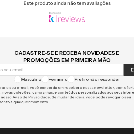
Este produto ainda não tem avaliações
CADASTRE-SE E RECEBA NOVIDADES E
PROMOÇÕES EM PRIMEIRA MÃO
E
Masculino
Feminino
Prefiro não responder
rar o seu e-mail, você concorda em receber a nossa newsletter, com ofer
s, novas coleções, campanhas, e conteúdos personalizados aos seus inter
 nosso
Aviso de Privacidade
. Se mudar de ideia, você pode revogar o seu
mento a qualquer momento.