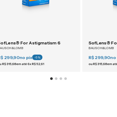
SofLens® For Astigmatism 6
SofLens® Fo
BAUSCH&LOMB
BAUSCH&LOMB
R$ 299,90
no pix
R$ 299,90
no 
-
5
%
u
R$
315
,
68
em até
6
x
R$
52
,
61
ou
R$
315
,
68
em at