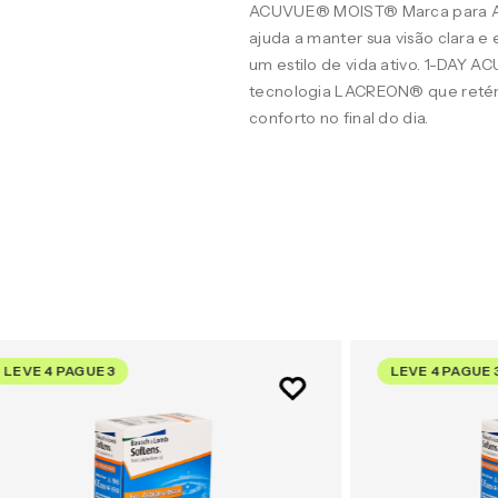
ACUVUE® MOIST® Marca para A
ajuda a manter sua visão clara 
um estilo de vida ativo. 1-DAY 
tecnologia LACREON® que retém
conforto no final do dia.
LEVE 4 PAGUE 3
LEVE 4 PAGUE 