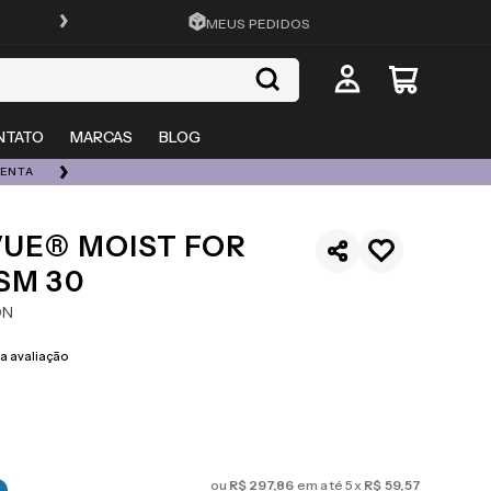
FRETE GRÁTIS EM TODO O SITE
MEUS PEDIDOS
NTATO
MARCAS
BLOG
UENTA
ESQUENTA 08/08 | ATÉ 50% OFF + 20% EXTRA EM TOD
VUE® MOIST FOR
SM 30
ON
 avaliação
ou
R$
297
,
86
em até
5
x
R$
59
,
57