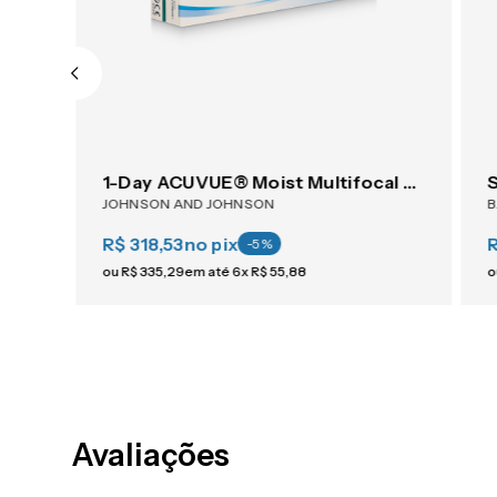
ACUVUE® OASYS 1-Day For Astigmatism 30
1-Day ACUVUE® Moist Multifocal 30
JOHNSON AND JOHNSON
R$ 318,53
no pix
-
5
%
ou
R$
335
,
29
em até
6
x
R$
55
,
88
o
Avaliações