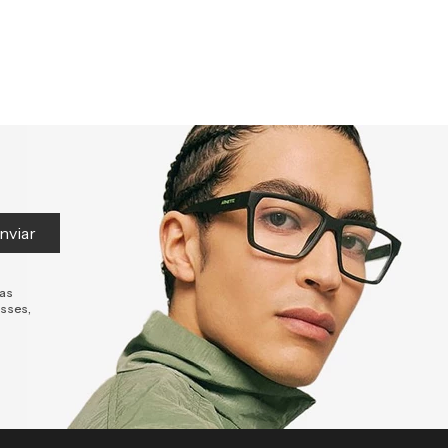
nviar
tas
esses,