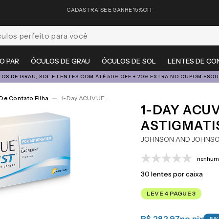
CADASTRA-SE E GANHE 15%OFF
feito para você
O PAR
ÓCULOS DE GRAU
ÓCULOS DE SOL
LENTES DE CO
OS DE GRAU, SOL E LENTES COM ATÉ 50% OFF + 20% EXTRA NO CUPOM ESQ
De Contato Filha
1-Day ACUVUE® Moist For Astigmatism 30
1-DAY ACU
ASTIGMATI
JOHNSON AND JOHNS
nenhuma
30
lentes por caixa
LEVE 4 PAGUE 3
R$ 282,97
no pix
-
5
%