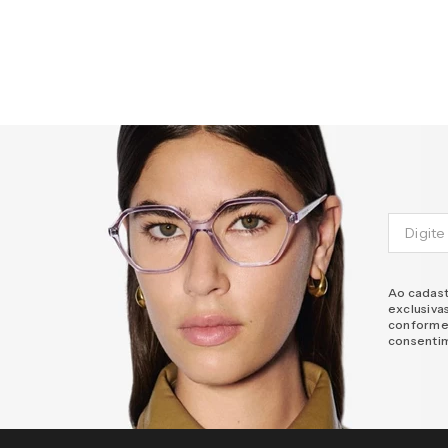
Ao cadast
exclusiva
conforme
consenti