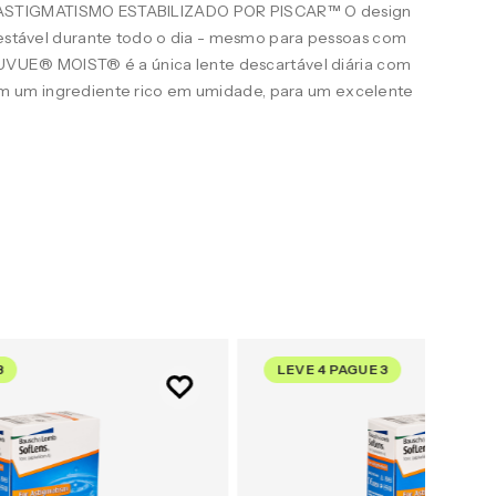
STIGMATISMO ESTABILIZADO POR PISCAR™ O design
e estável durante todo o dia - mesmo para pessoas com
ACUVUE® MOIST® é a única lente descartável diária com
 um ingrediente rico em umidade, para um excelente
3
LEVE 4 PAGUE 3