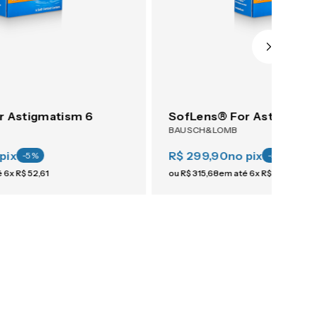
r Astigmatism 6
SofLens® For Astigmati
BAUSCH&LOMB
pix
R$ 299,90
no pix
-
5
%
-
5
%
é
6
x
R$
52
,
61
ou
R$
315
,
68
em até
6
x
R$
52
,
61