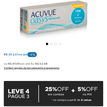
R$ 302,01
no pix
-
5
%
ou
R$
317
,
91
em até
6
x
R$
52
,
98
Conferir opções de parcelamento e pagamento