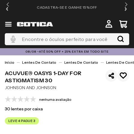
OS
CADASTRA-SE E GANHE 15%OFF
Encontre o óculos perfeito para você
08/08 •ATÉ 50% OFF + 25% EXTRA EM TODO SITE
Lentes De Contato
Lentes De Contato
Lentes De Cont
ACUVUE® OASYS 1-DAY FOR
ASTIGMATISM 30
JOHNSON AND JOHNSON
nenhuma avaliação
30
lentes por caixa
LEVE 4 PAGUE 3