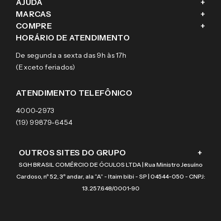
AJUDA
+
Fale conosco
MARCAS
+
Blog
Como comprar
COMPRE
+
Sobre a eÓtica
Trocas e Devoluções
Ray-Ban
HORÁRIO DE ATENDIMENTO
Segurança
Entregas
Oakley
Óculos de grau
De segunda a sexta das 9h às 17h
Aviso de privacidade
Pagamentos
Tecnol
Óculos de sol
(Exceto feriados)
Termos e condições de uso
Garantias
Arnette
Lentes de contato
Meus pedidos
Vogue
Promoção
ATENDIMENTO TELEFÔNICO
Burberry
Coach
4000-2973
(19) 99879-6454
OUTROS SITES DO GRUPO
+
SGH BRASIL COMÉRCIO DE ÓCULOS LTDA | Rua Ministro Jesuíno
Cardoso, nº 52, 3º andar, ala “A” - Itaim bibi - SP | 04544-050 - CNPJ:
13.257.648/0001-90