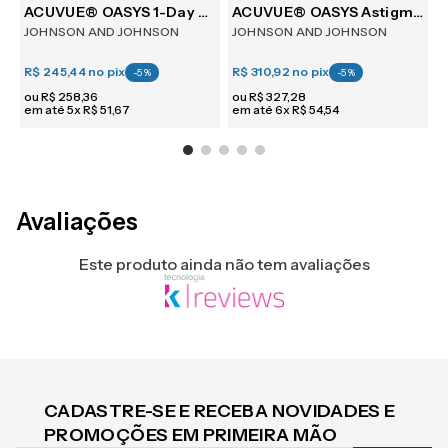
30
ACUVUE® OASYS 1-Day with HydraLuxe™ Technology 30
ACUVUE® OASYS Astigmatism 6
B
JOHNSON AND JOHNSON
JOHNSON AND JOHNSON
C
R$ 245,44
no pix
R$ 310,92
no pix
R
-
5
%
-
5
%
ou
R$
258
,
36
ou
R$
327
,
28
em até
5
x
R$
51
,
67
em até
6
x
R$
54
,
54
e
Avaliações
Este produto ainda não tem avaliações
CADASTRE-SE E RECEBA NOVIDADES E
PROMOÇÕES EM PRIMEIRA MÃO