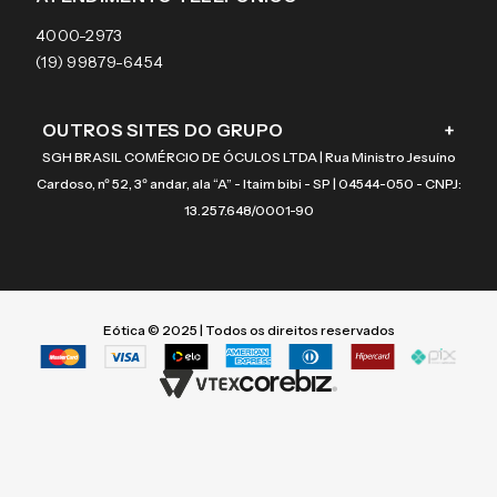
Coach
4000-2973
(19) 99879-6454
OUTROS SITES DO GRUPO
+
SGH BRASIL COMÉRCIO DE ÓCULOS LTDA | Rua Ministro Jesuíno
Cardoso, nº 52, 3º andar, ala “A” - Itaim bibi - SP | 04544-050 - CNPJ:
13.257.648/0001-90
Eótica © 2025 | Todos os direitos reservados
Termos mais buscados
Termos mais buscados