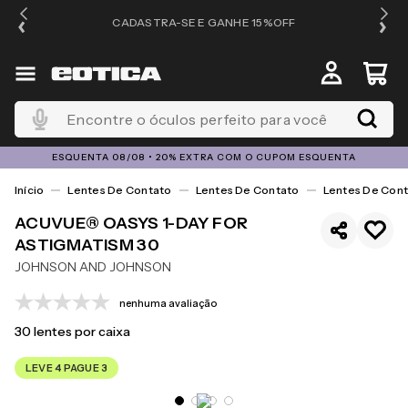
OS
CADASTRA-SE E GANHE 15%OFF
Encontre o óculos perfeito para você
ESQUENTA 08/08 • 20% EXTRA COM O CUPOM ESQUENTA
Lentes De Contato
Lentes De Contato
Lentes De Cont
ACUVUE® OASYS 1-DAY FOR
ASTIGMATISM 30
JOHNSON AND JOHNSON
nenhuma avaliação
30
lentes por caixa
LEVE 4 PAGUE 3