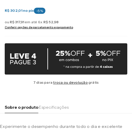
R$ 302,01
no pix
-
5
%
ou
R$
317
,
91
em até
6
x
R$
52
,
98
Conferir opções de parcelamento e pagamento
7 dias para
troca ou devolução
grátis
Sobre o produto
Especificações
Experimente o desempenho durante todo o dia e excelente