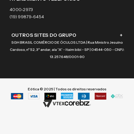
Coach
4000-2973
(19) 99879-6454
OUTROS SITES DO GRUPO
+
SGH BRASIL COMÉRCIO DE ÓCULOS LTDA | Rua Ministro Jesuíno
Cardoso, nº 52, 3º andar, ala “A” - Itaim bibi - SP | 04544-050 - CNPJ:
13.257.648/0001-90
Eótica © 2025 | Todos os direitos reservados
Termos mais buscados
Termos mais buscados