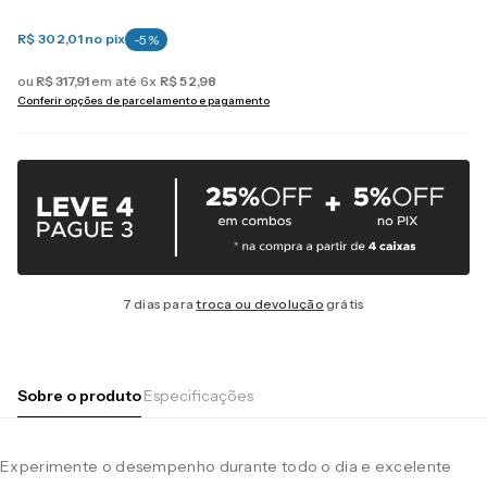
R$ 302,01
no pix
-
5
%
ou
R$
317
,
91
em até
6
x
R$
52
,
98
Conferir opções de parcelamento e pagamento
7 dias para
troca ou devolução
grátis
Sobre o produto
Especificações
Experimente o desempenho durante todo o dia e excelente