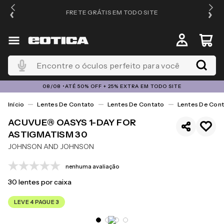
FRETE GRÁTIS EM TODO SITE
Encontre o óculos perfeito para você
08/08 •ATÉ 50% OFF + 25% EXTRA EM TODO SITE
Lentes De Contato
Lentes De Contato
Lentes De Cont
ACUVUE® OASYS 1-DAY FOR
ASTIGMATISM 30
JOHNSON AND JOHNSON
nenhuma avaliação
30
lentes por caixa
LEVE 4 PAGUE 3