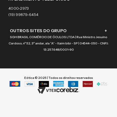
Coach
4000-2973
(19) 99879-6454
OUTROS SITES DO GRUPO
+
SGH BRASIL COMÉRCIO DE ÓCULOS LTDA | Rua Ministro Jesuíno
Cardoso, nº 52, 3º andar, ala “A” - Itaim bibi - SP | 04544-050 - CNPJ:
13.257.648/0001-90
Eótica © 2025 | Todos os direitos reservados
Termos mais buscados
Termos mais buscados