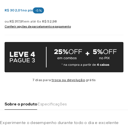
R$ 302,01
no pix
-
5
%
ou
R$
317
,
91
em até
6
x
R$
52
,
98
Conferir opções de parcelamento e pagamento
7 dias para
troca ou devolução
grátis
Sobre o produto
Especificações
Experimente o desempenho durante todo o dia e excelente