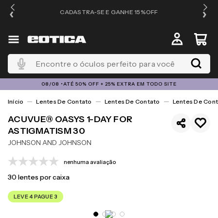
OS
CADASTRA-SE E GANHE 15%OFF
Encontre o óculos perfeito para você
08/08 •ATÉ 50% OFF + 25% EXTRA EM TODO SITE
Lentes De Contato
Lentes De Contato
Lentes De Cont
ACUVUE® OASYS 1-DAY FOR
ASTIGMATISM 30
JOHNSON AND JOHNSON
nenhuma avaliação
30
lentes por caixa
LEVE 4 PAGUE 3